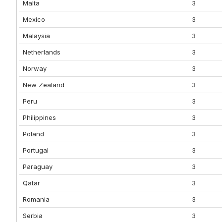
Malta
3
Mexico
3
Malaysia
3
Netherlands
3
Norway
3
New Zealand
3
Peru
3
Philippines
3
Poland
3
Portugal
3
Paraguay
3
Qatar
3
Romania
3
Serbia
3