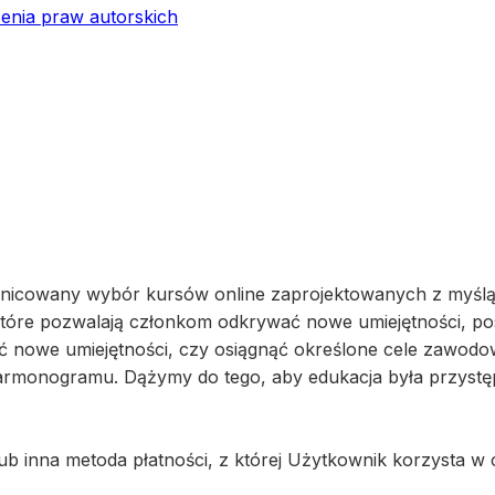
zenia praw autorskich
różnicowany wybór kursów online zaprojektowanych z myśl
 które pozwalają członkom odkrywać nowe umiejętności, pos
ć nowe umiejętności, czy osiągnąć określone cele zawodo
harmonogramu. Dążymy do tego, aby edukacja była przyst
b inna metoda płatności, z której Użytkownik korzysta w c