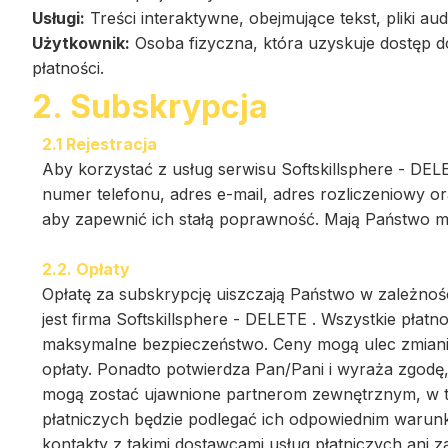
Usługi:
Treści interaktywne, obejmujące tekst, pliki aud
Użytkownik:
Osoba fizyczna, która uzyskuje dostęp d
płatności.
2. Subskrypcja
2.1 Rejestracja
Aby korzystać z usług serwisu Softskillsphere - DEL
numer telefonu, adres e-mail, adres rozliczeniowy 
aby zapewnić ich stałą poprawność. Mają Państwo m
2.2. Opłaty
Opłatę za subskrypcję uiszczają Państwo w zależności
jest firma Softskillsphere - DELETE . Wszystkie pł
maksymalne bezpieczeństwo. Ceny mogą ulec zmiani
opłaty. Ponadto potwierdza Pan/Pani i wyraża zgodę,
mogą zostać ujawnione partnerom zewnętrznym, w ty
płatniczych będzie podlegać ich odpowiednim warunk
kontakty z takimi dostawcami usług płatniczych ani 