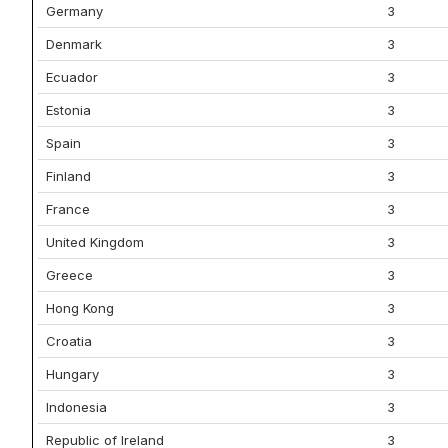
Germany
3
Denmark
3
Ecuador
3
Estonia
3
Spain
3
Finland
3
France
3
United Kingdom
3
Greece
3
Hong Kong
3
Croatia
3
Hungary
3
Indonesia
3
Republic of Ireland
3