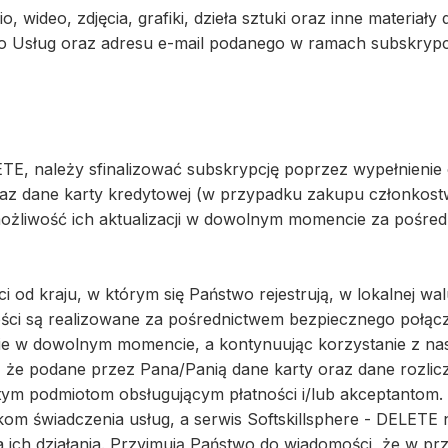
io, wideo, zdjęcia, grafiki, dzieła sztuki oraz inne materia
o Usług oraz adresu e-mail podanego w ramach subskrypcji
ETE, należy sfinalizować subskrypcję poprzez wypełnienie 
oraz dane karty kredytowej (w przypadku zakupu członkost
ożliwość ich aktualizacji w dowolnym momencie za pośred
 od kraju, w którym się Państwo rejestrują, w lokalnej wal
atności są realizowane za pośrednictwem bezpiecznego poł
e w dowolnym momencie, a kontynuując korzystanie z nas
 że podane przez Pana/Panią dane karty oraz dane rozlicz
m podmiotom obsługującym płatności i/lub akceptantom. 
om świadczenia usług, a serwis Softskillsphere - DELETE 
za ich działania. Przyjmują Państwo do wiadomości, że w p