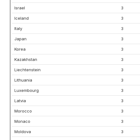
Israel
3
Iceland
3
Italy
3
Japan
3
Korea
3
Kazakhstan
3
Liechtenstein
3
Lithuania
3
Luxembourg
3
Latvia
3
Morocco
3
Monaco
3
Moldova
3