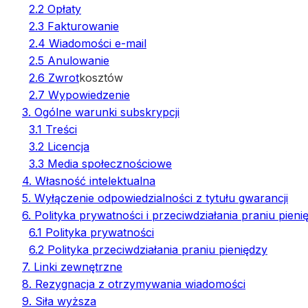
2.2 Opłaty
2.3 Fakturowanie
2.4 Wiadomości e-mail
2.5 Anulowanie
2.6 Zwrot
kosztów
2.7 Wypowiedzenie
3. Ogólne warunki subskrypcji
3.1 Treści
3.2 Licencja
3.3 Media społecznościowe
4. Własność intelektualna
5. Wyłączenie odpowiedzialności z tytułu gwarancji
6. Polityka prywatności i przeciwdziałania praniu pieni
6.1 Polityka prywatności
6.2 Polityka przeciwdziałania praniu pieniędzy
7. Linki zewnętrzne
8. Rezygnacja z otrzymywania wiadomości
9. Siła wyższa