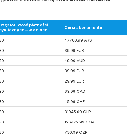
Częstotliwość płatności
Cena abonamentu
cyklicznych – w dniach
30
47760.99 ARS
30
39.99 EUR
30
49.00 AUD
30
39.99 EUR
30
29.99 EUR
30
63.99 CAD
30
45.99 CHF
30
31945.00 CLP
30
126472.99 COP
30
736.99 CZK