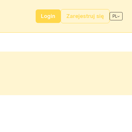
Login
Zarejestruj się
PL