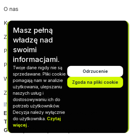
O nas
Kontakt
Masz pełną
Zasady i warunki
władzę nad
swoimi
Polityka plików cookie
informacjami.
Polityka prywatności
Twoje dane nigdy nie są
Odrzucenie
sprzedawane. Pliki cookie
Warunki subskrypcji
pomagają nam w analizie
Zgoda na pliki cookie
użytkowania, ulepszaniu
Zrezygnuj z subskrypcji
naszych usług i
dostosowywaniu ich do
INFORMACJE KONTAKTOWE
potrzeb użytkowników.
Decyzja należy wyłącznie
E-mail
:
support@softskillsphere.com
do użytkownika.
Czytaj
Telefon
: +420 564 880 005
więcej
.
Godziny
: Monday - Friday, 9:00-17:00 (UTC)