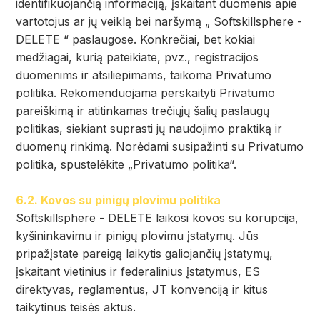
identifikuojančią informaciją, įskaitant duomenis apie
vartotojus ar jų veiklą bei naršymą „ Softskillsphere -
DELETE “ paslaugose. Konkrečiai, bet kokiai
medžiagai, kurią pateikiate, pvz., registracijos
duomenims ir atsiliepimams, taikoma Privatumo
politika. Rekomenduojama perskaityti Privatumo
pareiškimą ir atitinkamas trečiųjų šalių paslaugų
politikas, siekiant suprasti jų naudojimo praktiką ir
duomenų rinkimą. Norėdami susipažinti su Privatumo
politika, spustelėkite „Privatumo politika“.
6.2. Kovos su pinigų plovimu politika
Softskillsphere - DELETE laikosi kovos su korupcija,
kyšininkavimu ir pinigų plovimu įstatymų. Jūs
pripažįstate pareigą laikytis galiojančių įstatymų,
įskaitant vietinius ir federalinius įstatymus, ES
direktyvas, reglamentus, JT konvenciją ir kitus
taikytinus teisės aktus.