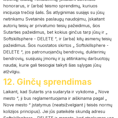
honorarus, ir (arba) teismo sprendimų, kuriuos
inicijuoja trečioji šalis. Šis atlyginimas susijęs su jūsų
netinkamu Svetainės paslaugų naudojimu, įskaitant
autorių teisių ar privatumo teisių pažeidimus, šios
Sutarties pažeidimus, bet kokius ginčus tarp jūsų ir „
Softskillsphere - DELETE “, ir (arba) kitų asmenų teisių
pažeidimus. Šios nuostatos skirtos „ Softskillsphere -
DELETE “, jos patronuojančių bendrovių, dukterinių
bendrovių, susijusių įmonių ir jų atitinkamų darbuotojų
naudai, kurie gali tiesiogiai taikyti šias sąlygas jūsų
atžvilgiu.
12. Ginčų sprendimas
Laikant, kad Sutartis yra sudaryta ir vykdoma „ Nove
mesto “, ji bus reglamentuojama ir aiškinama pagal „
Nove mesto “ įstatymus (neatsižvelgiant į teisės normų
kolizijos principus). Jei jūs pateikėte skundą adresu