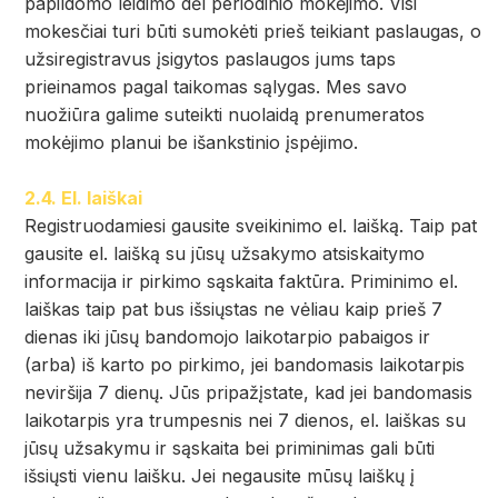
papildomo leidimo dėl periodinio mokėjimo. Visi
mokesčiai turi būti sumokėti prieš teikiant paslaugas, o
užsiregistravus įsigytos paslaugos jums taps
prieinamos pagal taikomas sąlygas. Mes savo
nuožiūra galime suteikti nuolaidą prenumeratos
mokėjimo planui be išankstinio įspėjimo.
2.4. El. laiškai
Registruodamiesi gausite sveikinimo el. laišką. Taip pat
gausite el. laišką su jūsų užsakymo atsiskaitymo
informacija ir pirkimo sąskaita faktūra. Priminimo el.
laiškas taip pat bus išsiųstas ne vėliau kaip prieš 7
dienas iki jūsų bandomojo laikotarpio pabaigos ir
(arba) iš karto po pirkimo, jei bandomasis laikotarpis
neviršija 7 dienų. Jūs pripažįstate, kad jei bandomasis
laikotarpis yra trumpesnis nei 7 dienos, el. laiškas su
jūsų užsakymu ir sąskaita bei priminimas gali būti
išsiųsti vienu laišku. Jei negausite mūsų laiškų į