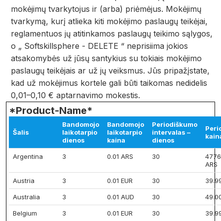
mokėjimų tvarkytojus ir (arba) priėmėjus. Mokėjimų
tvarkymą, kurį atlieka kiti mokėjimo paslaugų teikėjai,
reglamentuos jų atitinkamos paslaugų teikimo sąlygos,
o „ Softskillsphere - DELETE “ neprisiima jokios
atsakomybės už jūsų santykius su tokiais mokėjimo
paslaugų teikėjais ar už jų veiksmus. Jūs pripažįstate,
kad už mokėjimus kortele gali būti taikomas nedidelis
0,01–0,10 € aptarnavimo mokestis.
*Product-Name*
Bandomojo
Bandomojo
Periodiškumo
Peri
Šalis
laikotarpio
laikotarpio
intervalas –
kain
dienos
kaina
dienos
Argentina
3
0.01 ARS
30
4776
ARS
Austria
3
0.01 EUR
30
39.9
Australia
3
0.01 AUD
30
49.0
Belgium
3
0.01 EUR
30
39.9