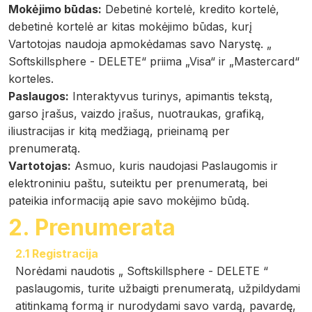
Mokėjimo būdas:
Debetinė kortelė, kredito kortelė,
debetinė kortelė ar kitas mokėjimo būdas, kurį
Vartotojas naudoja apmokėdamas savo Narystę. „
Softskillsphere - DELETE“ priima „Visa“ ir „Mastercard“
korteles.
Paslaugos:
Interaktyvus turinys, apimantis tekstą,
garso įrašus, vaizdo įrašus, nuotraukas, grafiką,
iliustracijas ir kitą medžiagą, prieinamą per
prenumeratą.
Vartotojas:
Asmuo, kuris naudojasi Paslaugomis ir
elektroniniu paštu, suteiktu per prenumeratą, bei
pateikia informaciją apie savo mokėjimo būdą.
2. Prenumerata
2.1 Registracija
Norėdami naudotis „ Softskillsphere - DELETE “
paslaugomis, turite užbaigti prenumeratą, užpildydami
atitinkamą formą ir nurodydami savo vardą, pavardę,