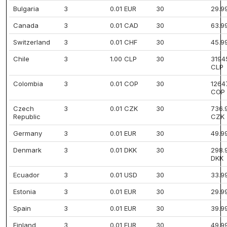
Bulgaria
3
0.01 EUR
30
29.9
Canada
3
0.01 CAD
30
63.9
Switzerland
3
0.01 CHF
30
45.9
Chile
3
1.00 CLP
30
3194
CLP
Colombia
3
0.01 COP
30
1264
COP
Czech
3
0.01 CZK
30
736.
Republic
CZK
Germany
3
0.01 EUR
30
49.9
Denmark
3
0.01 DKK
30
298.
DKK
Ecuador
3
0.01 USD
30
33.9
Estonia
3
0.01 EUR
30
29.9
Spain
3
0.01 EUR
30
39.9
Finland
3
0.01 EUR
30
49.9