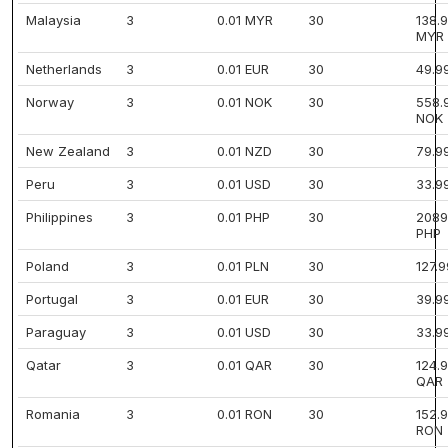
Malaysia
3
0.01 MYR
30
138.
MYR
Netherlands
3
0.01 EUR
30
49.9
Norway
3
0.01 NOK
30
558.
NOK
New Zealand
3
0.01 NZD
30
79.9
Peru
3
0.01 USD
30
33.9
Philippines
3
0.01 PHP
30
2089
PHP
Poland
3
0.01 PLN
30
127.
Portugal
3
0.01 EUR
30
39.9
Paraguay
3
0.01 USD
30
33.9
Qatar
3
0.01 QAR
30
124.
QAR
Romania
3
0.01 RON
30
152.
RON