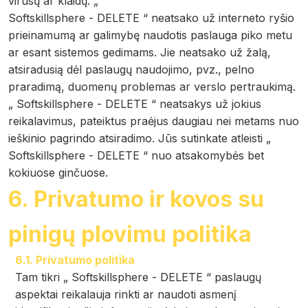
virusų ar klaidų. „
Softskillsphere - DELETE “ neatsako už interneto ryšio
prieinamumą ar galimybę naudotis paslauga piko metu
ar esant sistemos gedimams. Jie neatsako už žalą,
atsiradusią dėl paslaugų naudojimo, pvz., pelno
praradimą, duomenų problemas ar verslo pertraukimą.
„ Softskillsphere - DELETE “ neatsakys už jokius
reikalavimus, pateiktus praėjus daugiau nei metams nuo
ieškinio pagrindo atsiradimo. Jūs sutinkate atleisti „
Softskillsphere - DELETE “ nuo atsakomybės bet
kokiuose ginčuose.
6. Privatumo ir kovos su
pinigų plovimu politika
6.1. Privatumo politika
Tam tikri „ Softskillsphere - DELETE “ paslaugų
aspektai reikalauja rinkti ar naudoti asmenį