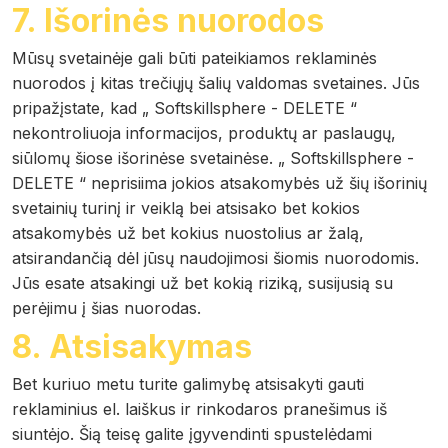
7. Išorinės nuorodos
Mūsų svetainėje gali būti pateikiamos reklaminės
nuorodos į kitas trečiųjų šalių valdomas svetaines. Jūs
pripažįstate, kad „ Softskillsphere - DELETE “
nekontroliuoja informacijos, produktų ar paslaugų,
siūlomų šiose išorinėse svetainėse. „ Softskillsphere -
DELETE “ neprisiima jokios atsakomybės už šių išorinių
svetainių turinį ir veiklą bei atsisako bet kokios
atsakomybės už bet kokius nuostolius ar žalą,
atsirandančią dėl jūsų naudojimosi šiomis nuorodomis.
Jūs esate atsakingi už bet kokią riziką, susijusią su
perėjimu į šias nuorodas.
8. Atsisakymas
Bet kuriuo metu turite galimybę atsisakyti gauti
reklaminius el. laiškus ir rinkodaros pranešimus iš
siuntėjo. Šią teisę galite įgyvendinti spustelėdami