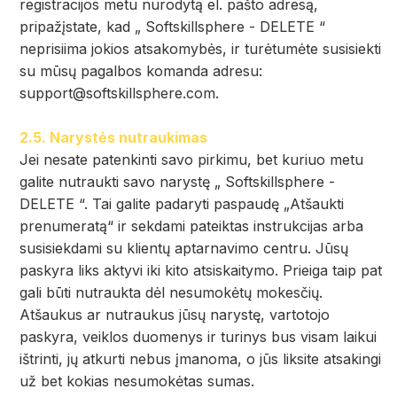
registracijos metu nurodytą el. pašto adresą,
pripažįstate, kad „ Softskillsphere - DELETE “
neprisiima jokios atsakomybės, ir turėtumėte susisiekti
su mūsų pagalbos komanda adresu:
support@softskillsphere.com
.
2.5. Narystės nutraukimas
Jei nesate patenkinti savo pirkimu, bet kuriuo metu
galite nutraukti savo narystę „ Softskillsphere -
DELETE “. Tai galite padaryti paspaudę „Atšaukti
prenumeratą“ ir sekdami pateiktas instrukcijas arba
susisiekdami su klientų aptarnavimo centru. Jūsų
paskyra liks aktyvi iki kito atsiskaitymo. Prieiga taip pat
gali būti nutraukta dėl nesumokėtų mokesčių.
Atšaukus ar nutraukus jūsų narystę, vartotojo
paskyra, veiklos duomenys ir turinys bus visam laikui
ištrinti, jų atkurti nebus įmanoma, o jūs liksite atsakingi
už bet kokias nesumokėtas sumas.