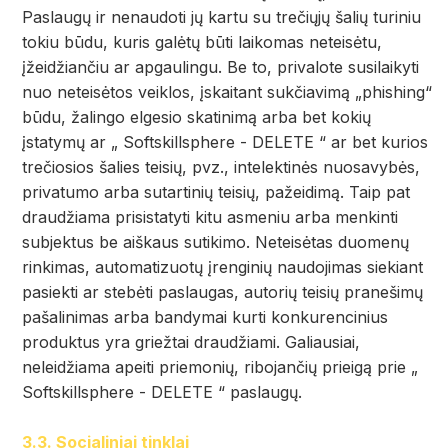
Paslaugų ir nenaudoti jų kartu su trečiųjų šalių turiniu
tokiu būdu, kuris galėtų būti laikomas neteisėtu,
įžeidžiančiu ar apgaulingu. Be to, privalote susilaikyti
nuo neteisėtos veiklos, įskaitant sukčiavimą „phishing“
būdu, žalingo elgesio skatinimą arba bet kokių
įstatymų ar „ Softskillsphere - DELETE “ ar bet kurios
trečiosios šalies teisių, pvz., intelektinės nuosavybės,
privatumo arba sutartinių teisių, pažeidimą. Taip pat
draudžiama prisistatyti kitu asmeniu arba menkinti
subjektus be aiškaus sutikimo. Neteisėtas duomenų
rinkimas, automatizuotų įrenginių naudojimas siekiant
pasiekti ar stebėti paslaugas, autorių teisių pranešimų
pašalinimas arba bandymai kurti konkurencinius
produktus yra griežtai draudžiami. Galiausiai,
neleidžiama apeiti priemonių, ribojančių prieigą prie „
Softskillsphere - DELETE “ paslaugų.
3.3. Socialiniai tinklai