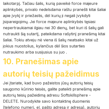
laikotarpį. Tačiau šalis, kurią paveikė force majeure
aplinkybės, privalo nedelsdama raštu pranešti kitai šaliai
apie įvykį ir priežastis, dėl kurių ji negali įvykdyti
įsipareigojimų. Jei force majeure aplinkybės tęsiasi
nepertraukiamai ilgiau nei 30 dienų, bet kuri iš šalių gali
nutraukti šią sutartį, pateikdama rašytinį pranešimą kitai
šaliai. Tokiu atveju nė viena iš šalių neatsako kitai už
jokius nuostolius, kylančius dėl šios sutarties
nutraukimo arba susijusius su juo .
10. Pranešimas apie
autorių teisių pažeidimus
Jei įtariate, kad buvo pažeistos jūsų autorių teisių
saugomo kūrinio teisės, galite pateikti pranešimą apie
autorių teisių pažeidimą adresu Softskillsphere -
DELETE. Nurodykite savo kontaktinę duomenis
(telefono numerį, el. pašto adresą ir adresą), autorių