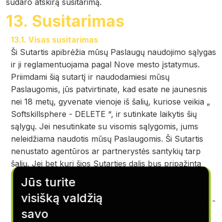
sudaro atskirą susitarimą.
13. Susitarimas
13.1. Visas susitarimas
Ši Sutartis apibrėžia mūsų Paslaugų naudojimo sąlygas
ir ji reglamentuojama pagal Nove mesto įstatymus.
Priimdami šią sutartį ir naudodamiesi mūsų
Paslaugomis, jūs patvirtinate, kad esate ne jaunesnis
nei 18 metų, gyvenate vienoje iš šalių, kuriose veikia „
Softskillsphere - DELETE “, ir sutinkate laikytis šių
sąlygų. Jei nesutinkate su visomis sąlygomis, jums
neleidžiama naudotis mūsų Paslaugomis. Ši Sutartis
nenustato agentūros ar partnerystės santykių tarp
šalių. Jei bet kuri šios Sutarties dalis bus pripažinta
negaliojančia ar neįgyvendinama, tai neturės įtakos
Jūs turite
likusių nuostatų galiojimui ir įgyvendinamumui, kurios
visišką valdžią
bus aiškinamos pagal taikytiną teisę. „ Softskillsphere -
savo
DELETE “ pasilieka teisę bet kuriuo metu be savo