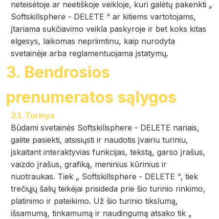
neteisėtoje ar neetiškoje veikloje, kuri galėtų pakenkti „
Softskillsphere - DELETE “ ar kitiems vartotojams,
įtariama sukčiavimo veikla paskyroje ir bet koks kitas
elgesys, laikomas nepriimtinu, kaip nurodyta
svetainėje arba reglamentuojama įstatymų.
3. Bendrosios
prenumeratos sąlygos
3.1. Turinys
Būdami svetainės Softskillsphere - DELETE nariais,
galite pasiekti, atsisiųsti ir naudotis įvairiu turiniu,
įskaitant interaktyvias funkcijas, tekstą, garso įrašus,
vaizdo įrašus, grafiką, meninius kūrinius ir
nuotraukas. Tiek „ Softskillsphere - DELETE “, tiek
trečiųjų šalių teikėjai prisideda prie šio turinio rinkimo,
platinimo ir pateikimo. Už šio turinio tikslumą,
išsamumą, tinkamumą ir naudingumą atsako tik „