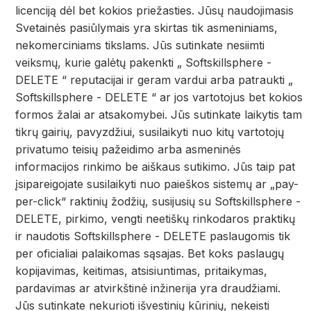
licenciją dėl bet kokios priežasties. Jūsų naudojimasis
Svetainės pasiūlymais yra skirtas tik asmeniniams,
nekomerciniams tikslams. Jūs sutinkate nesiimti
veiksmų, kurie galėtų pakenkti „ Softskillsphere -
DELETE “ reputacijai ir geram vardui arba patraukti „
Softskillsphere - DELETE “ ar jos vartotojus bet kokios
formos žalai ar atsakomybei. Jūs sutinkate laikytis tam
tikrų gairių, pavyzdžiui, susilaikyti nuo kitų vartotojų
privatumo teisių pažeidimo arba asmeninės
informacijos rinkimo be aiškaus sutikimo. Jūs taip pat
įsipareigojate susilaikyti nuo paieškos sistemų ar „pay-
per-click“ raktinių žodžių, susijusių su Softskillsphere -
DELETE, pirkimo, vengti neetiškų rinkodaros praktikų
ir naudotis Softskillsphere - DELETE paslaugomis tik
per oficialiai palaikomas sąsajas. Bet koks paslaugų
kopijavimas, keitimas, atsisiuntimas, pritaikymas,
pardavimas ar atvirkštinė inžinerija yra draudžiami.
Jūs sutinkate nekurioti išvestinių kūrinių, nekeisti