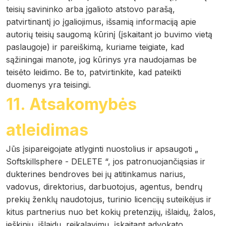
teisių savininko arba įgalioto atstovo parašą,
patvirtinantį jo įgaliojimus, išsamią informaciją apie
autorių teisių saugomą kūrinį (įskaitant jo buvimo vietą
paslaugoje) ir pareiškimą, kuriame teigiate, kad
sąžiningai manote, jog kūrinys yra naudojamas be
teisėto leidimo. Be to, patvirtinkite, kad pateikti
duomenys yra teisingi.
11. Atsakomybės
atleidimas
Jūs įsipareigojate atlyginti nuostolius ir apsaugoti „
Softskillsphere - DELETE “, jos patronuojančiąsias ir
dukterines bendroves bei jų atitinkamus narius,
vadovus, direktorius, darbuotojus, agentus, bendrų
prekių ženklų naudotojus, turinio licencijų suteikėjus ir
kitus partnerius nuo bet kokių pretenzijų, išlaidų, žalos,
ieškinių, išlaidų, reikalavimų, įskaitant advokato