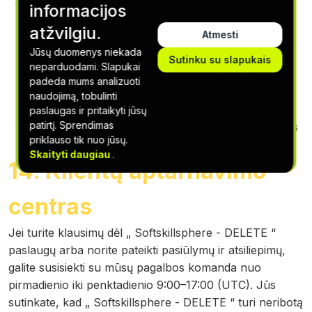
teises ir pareigas pagal šią Sutartį bet kuriai trečiajai
informacijos
šaliai bet kuriuo metu be įspėjimo.
atžvilgiu.
Atmesti
Jūsų duomenys niekada
13.2 Pakeitimai
Sutinku su slapukais
neparduodami. Slapukai
Softskillsphere - DELETE pasilieka teisę bet kuriuo
padeda mums analizuoti
metu keisti ir modifikuoti šią Sutartį bei Apskaitos
naudojimą, tobulinti
nuostatas, paskelbdama naują versiją Svetainėje. Jei
paslaugas ir pritaikyti jūsų
patirtį. Sprendimas
toliau naudositės mūsų Paslaugomis, sutinkate laikytis
priklauso tik nuo jūsų.
šių pakeitimų.
Skaityti daugiau
.
14. Klientų aptarnavimo
centras
Jei turite klausimų dėl „ Softskillsphere - DELETE “
paslaugų arba norite pateikti pasiūlymų ir atsiliepimų,
galite susisiekti su mūsų pagalbos komanda nuo
pirmadienio iki penktadienio 9:00–17:00 (UTC). Jūs
sutinkate, kad „ Softskillsphere - DELETE “ turi neribotą