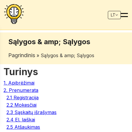
LT
Sąlygos & amp; Sąlygos
Pagrindinis
» Sąlygos & amp; Sąlygos
Turinys
1. Apibrėžimai
2. Prenumerata
2.1 Registracija
2.2 Mokesčiai
2.3 Sąskaitų išrašymas
2.4 El. laiškai
2.5 Atšaukimas