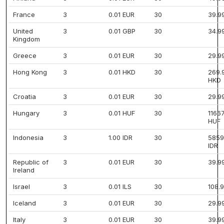
France
3
0.01 EUR
30
39.9
United
3
0.01 GBP
30
34.9
Kingdom
Greece
3
0.01 EUR
30
29.9
Hong Kong
3
0.01 HKD
30
269.
HKD
Croatia
3
0.01 EUR
30
29.9
Hungary
3
0.01 HUF
30
11667
HUF
Indonesia
3
1.00 IDR
30
5859
IDR
Republic of
3
0.01 EUR
30
39.9
Ireland
Israel
3
0.01 ILS
30
108.9
Iceland
3
0.01 EUR
30
29.9
Italy
3
0.01 EUR
30
39.9