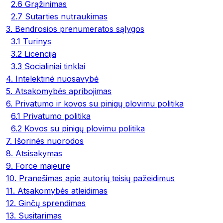
2.6 Grąžinimas
2.7 Sutarties nutraukimas
3. Bendrosios prenumeratos sąlygos
3.1 Turinys
3.2 Licencija
3.3 Socialiniai tinklai
4. Intelektinė nuosavybė
5. Atsakomybės apribojimas
6. Privatumo ir kovos su pinigų plovimu politika
6.1 Privatumo politika
6.2 Kovos su pinigų plovimu politika
7. Išorinės nuorodos
8. Atsisakymas
9. Force majeure
10. Pranešimas apie autorių teisių pažeidimus
11. Atsakomybės atleidimas
12. Ginčų sprendimas
13. Susitarimas