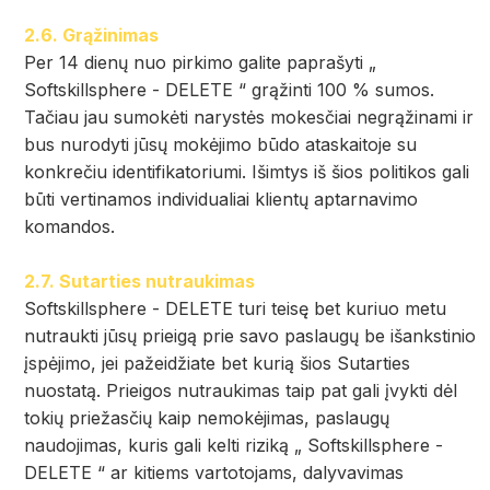
2.6. Grąžinimas
Per 14 dienų nuo pirkimo galite paprašyti „
Softskillsphere - DELETE “ grąžinti 100 % sumos.
Tačiau jau sumokėti narystės mokesčiai negrąžinami ir
bus nurodyti jūsų mokėjimo būdo ataskaitoje su
konkrečiu identifikatoriumi. Išimtys iš šios politikos gali
būti vertinamos individualiai klientų aptarnavimo
komandos.
2.7. Sutarties nutraukimas
Softskillsphere - DELETE turi teisę bet kuriuo metu
nutraukti jūsų prieigą prie savo paslaugų be išankstinio
įspėjimo, jei pažeidžiate bet kurią šios Sutarties
nuostatą. Prieigos nutraukimas taip pat gali įvykti dėl
tokių priežasčių kaip nemokėjimas, paslaugų
naudojimas, kuris gali kelti riziką „ Softskillsphere -
DELETE “ ar kitiems vartotojams, dalyvavimas