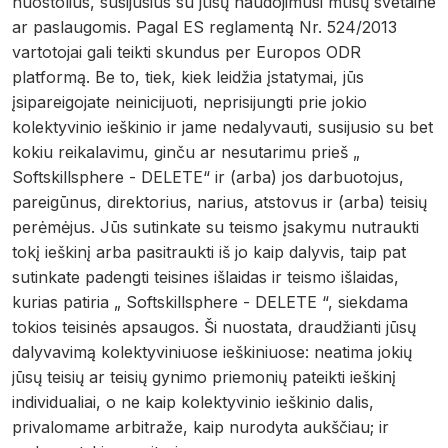
nuostolius, susijusius su jūsų naudojimusi mūsų svetaine
ar paslaugomis. Pagal ES reglamentą Nr. 524/2013
vartotojai gali teikti skundus per Europos ODR
platformą. Be to, tiek, kiek leidžia įstatymai, jūs
įsipareigojate neinicijuoti, neprisijungti prie jokio
kolektyvinio ieškinio ir jame nedalyvauti, susijusio su bet
kokiu reikalavimu, ginču ar nesutarimu prieš „
Softskillsphere - DELETE“ ir (arba) jos darbuotojus,
pareigūnus, direktorius, narius, atstovus ir (arba) teisių
perėmėjus. Jūs sutinkate su teismo įsakymu nutraukti
tokį ieškinį arba pasitraukti iš jo kaip dalyvis, taip pat
sutinkate padengti teisines išlaidas ir teismo išlaidas,
kurias patiria „ Softskillsphere - DELETE “, siekdama
tokios teisinės apsaugos. Ši nuostata, draudžianti jūsų
dalyvavimą kolektyviniuose ieškiniuose: neatima jokių
jūsų teisių ar teisių gynimo priemonių pateikti ieškinį
individualiai, o ne kaip kolektyvinio ieškinio dalis,
privalomame arbitraže, kaip nurodyta aukščiau; ir