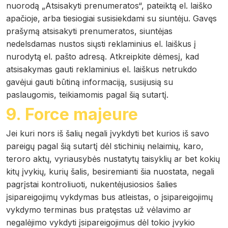
nuorodą „Atsisakyti prenumeratos“, pateiktą el. laiško
apačioje, arba tiesiogiai susisiekdami su siuntėju. Gavęs
prašymą atsisakyti prenumeratos, siuntėjas
nedelsdamas nustos siųsti reklaminius el. laiškus į
nurodytą el. pašto adresą. Atkreipkite dėmesį, kad
atsisakymas gauti reklaminius el. laiškus netrukdo
gavėjui gauti būtiną informaciją, susijusią su
paslaugomis, teikiamomis pagal šią sutartį.
9. Force majeure
Jei kuri nors iš šalių negali įvykdyti bet kurios iš savo
pareigų pagal šią sutartį dėl stichinių nelaimių, karo,
teroro aktų, vyriausybės nustatytų taisyklių ar bet kokių
kitų įvykių, kurių šalis, besiremianti šia nuostata, negali
pagrįstai kontroliuoti, nukentėjusiosios šalies
įsipareigojimų vykdymas bus atleistas, o įsipareigojimų
vykdymo terminas bus pratęstas už vėlavimo ar
negalėjimo vykdyti įsipareigojimus dėl tokio įvykio