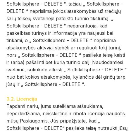
Softskillsphere - DELETE “, tačiau „ Softskillsphere -
DELETE “ neprisiima jokios atsakomybės už trečiųjų
šalių teikėjų svetainėje pateikto turinio tikslumą. „
Softskillsphere - DELETE “ negarantuoja, kad
paskelbtas turinys ir informacija yra naujausi bei
tinkami, o „ Softskillsphere - DELETE “ neprisiima
atsakomybės aktyviai stebėti ar reguliuoti tokį turinį,
nors „ Softskillsphere - DELETE “ pasilieka teisę keisti
ir (arba) pašalinti bet kurią turinio dalį. Naudodamiesi
svetaine, sutinkate atleisti „ Softskillsphere - DELETE “
nuo bet kokios atsakomybės, kylančios dėl ginčų tarp
jūsų ir „ Softskillsphere - DELETE “.
3.2. Licencija
Tapdami nariu, jums suteikiama atšaukiama,
neperleidžiama, neišskirtinė ir ribota licencija naudotis
mūsų Paslaugomis. Jūs pripažįstate, kad „
Softskillsphere - DELETE“ pasilieka teisę nutraukti jūsų