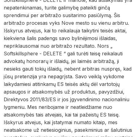
Softskillsphere - DELETE ir manote, kad atsakymas yra
nepatenkinamas, turite galimybę pateikti ginčą
sprendimui per arbitražo susitarimo pasiūlymą. Šis
arbitražo procesas vyks Nove mesto su vienu arbitru.
Išskyrus atvejus, kai to reikalauja taikytini teisės aktai,
kiekviena šalis padengs savo bylinėjimosi išlaidas,
nepriklausomai nuo arbitražo rezultato. Nors „
Softskillsphere - DELETE “ gali turėti teisę reikalauti
advokatų honorarų ir išlaidų, jei laimės arbitražą, ji
nesieks gauti tokių išlaidų, nebent arbitras nuspręs, kad
jūsų pretenzija yra nepagrįsta. Savo veiklą vykdome
laikydamiesi atitinkamų ES teisės aktų dėl vartotojų
apsaugos ir atsakomybės už produktus, pavyzdžiui,
Direktyvos 2011/83/ES ir jos įgyvendinimo nacionaliniu
lygmeniu. Mes neribojame ir neatleidžiame nuo
atsakomybės tais atvejais, kai tai pažeistų ES teisę.
Išskyrus atvejus, kai įstatymai numato kitaip, mes
neatsakome už netiesioginius, pasekminius ar šalutinius