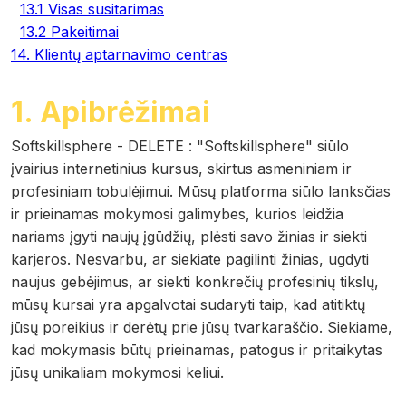
13.1 Visas susitarimas
13.2 Pakeitimai
14. Klientų aptarnavimo centras
1. Apibrėžimai
Softskillsphere - DELETE
:
"Softskillsphere" siūlo
įvairius internetinius kursus, skirtus asmeniniam ir
profesiniam tobulėjimui. Mūsų platforma siūlo lanksčias
ir prieinamas mokymosi galimybes, kurios leidžia
nariams įgyti naujų įgūdžių, plėsti savo žinias ir siekti
karjeros. Nesvarbu, ar siekiate pagilinti žinias, ugdyti
naujus gebėjimus, ar siekti konkrečių profesinių tikslų,
mūsų kursai yra apgalvotai sudaryti taip, kad atitiktų
jūsų poreikius ir derėtų prie jūsų tvarkaraščio. Siekiame,
kad mokymasis būtų prieinamas, patogus ir pritaikytas
jūsų unikaliam mokymosi keliui.