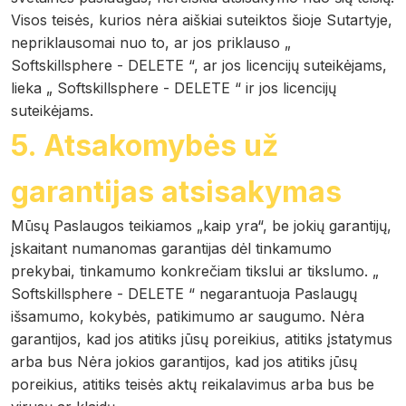
Visos teisės, kurios nėra aiškiai suteiktos šioje Sutartyje,
nepriklausomai nuo to, ar jos priklauso „
Softskillsphere - DELETE “, ar jos licencijų suteikėjams,
lieka „ Softskillsphere - DELETE “ ir jos licencijų
suteikėjams.
5. Atsakomybės už
garantijas atsisakymas
Mūsų Paslaugos teikiamos „kaip yra“, be jokių garantijų,
įskaitant numanomas garantijas dėl tinkamumo
prekybai, tinkamumo konkrečiam tikslui ar tikslumo. „
Softskillsphere - DELETE “ negarantuoja Paslaugų
išsamumo, kokybės, patikimumo ar saugumo. Nėra
garantijos, kad jos atitiks jūsų poreikius, atitiks įstatymus
arba bus Nėra jokios garantijos, kad jos atitiks jūsų
poreikius, atitiks teisės aktų reikalavimus arba bus be