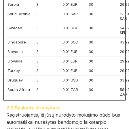
Serbia
3
0.01 EUR
30
29.9
Saudi Arabia
3
0.01 SAR
30
128.
SAR
Sweden
3
0.01 SEK
30
545.
SEK
Singapore
3
0.01 SGD
30
43.9
Slovenia
3
0.01 EUR
30
29.9
Slovakia
3
0.01 EUR
30
29.9
Turkey
3
0.01 EUR
30
29.9
Uruguay
3
0.01 USD
30
33.9
South Africa
3
0.01 ZAR
30
589.
ZAR
2.3 Sąskaitų išrašymas
Registruojantis, iš jūsų nurodyto mokėjimo būdo bus
automatiškai nurašytas bandomojo laikotarpio