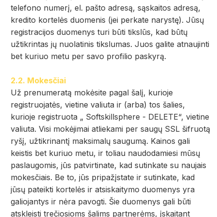
telefono numerį, el. pašto adresą, sąskaitos adresą,
kredito kortelės duomenis (jei perkate narystę). Jūsų
registracijos duomenys turi būti tikslūs, kad būtų
užtikrintas jų nuolatinis tikslumas. Juos galite atnaujinti
bet kuriuo metu per savo profilio paskyrą.
2.2. Mokesčiai
Už prenumeratą mokėsite pagal šalį, kurioje
registruojatės, vietine valiuta ir (arba) tos šalies,
kurioje registruota „ Softskillsphere - DELETE“, vietine
valiuta. Visi mokėjimai atliekami per saugų SSL šifruotą
ryšį, užtikrinantį maksimalų saugumą. Kainos gali
keistis bet kuriuo metu, ir toliau naudodamiesi mūsų
paslaugomis, jūs patvirtinate, kad sutinkate su naujais
mokesčiais. Be to, jūs pripažįstate ir sutinkate, kad
jūsų pateikti kortelės ir atsiskaitymo duomenys yra
galiojantys ir nėra pavogti. Šie duomenys gali būti
atskleisti trečiosioms šalims partnerėms, įskaitant