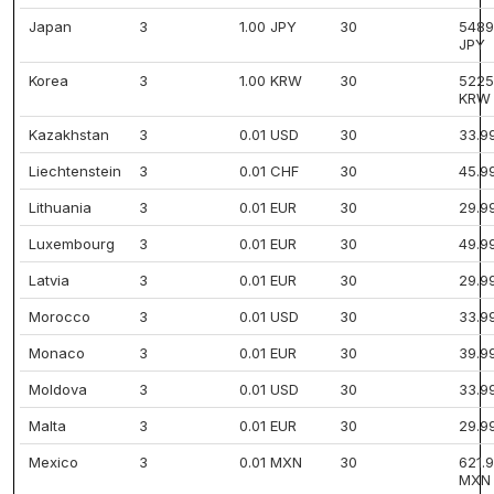
Japan
3
1.00 JPY
30
5489
JPY
Korea
3
1.00 KRW
30
5225
KRW
Kazakhstan
3
0.01 USD
30
33.9
Liechtenstein
3
0.01 CHF
30
45.9
Lithuania
3
0.01 EUR
30
29.9
Luxembourg
3
0.01 EUR
30
49.9
Latvia
3
0.01 EUR
30
29.9
Morocco
3
0.01 USD
30
33.9
Monaco
3
0.01 EUR
30
39.9
Moldova
3
0.01 USD
30
33.9
Malta
3
0.01 EUR
30
29.9
Mexico
3
0.01 MXN
30
621.
MXN