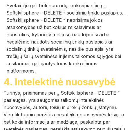
Svetainėje gali būti nuorodų, nukreipiančių į „
Softskillsphere - DELETE “ socialinių tinklų puslapius. „
Softskillsphere - DELETE “ neprisiima jokios
atsakomybės už bet kokius reikalavimus ar
nuostolius, kylančius dėl jūsų naudojimosi arba
negalėjimo naudotis socialinių tinklų puslapiais ar
socialinių tinklų svetainėmis, nes šie puslapiai yra
trečiųjų šalių svetainėse ir jiems taikomos sąlygos bei
susitarimai, galiojantys toms konkrečioms
platformoms.
4. Intelektinė nuosavybė
Turinys, prieinamas per „ Softskillsphere - DELETE “
paslaugas, yra saugomas taikomų intelektinės
nuosavybės, autorių teisių ir prekių ženklų įstatymų.
Vien tik turinio peržiūra nesuteikia nuosavybės teisių, o
bet kokia informacija ar medžiaga, paskelbta per
svetainės paslaugas, nereiškia atsisakymo nuo šių teisių.