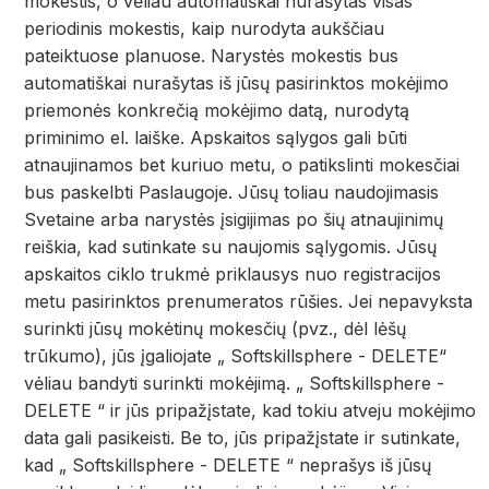
mokestis, o vėliau automatiškai nurašytas visas
periodinis mokestis, kaip nurodyta aukščiau
pateiktuose planuose. Narystės mokestis bus
automatiškai nurašytas iš jūsų pasirinktos mokėjimo
priemonės konkrečią mokėjimo datą, nurodytą
priminimo el. laiške. Apskaitos sąlygos gali būti
atnaujinamos bet kuriuo metu, o patikslinti mokesčiai
bus paskelbti Paslaugoje. Jūsų toliau naudojimasis
Svetaine arba narystės įsigijimas po šių atnaujinimų
reiškia, kad sutinkate su naujomis sąlygomis. Jūsų
apskaitos ciklo trukmė priklausys nuo registracijos
metu pasirinktos prenumeratos rūšies. Jei nepavyksta
surinkti jūsų mokėtinų mokesčių (pvz., dėl lėšų
trūkumo), jūs įgaliojate „ Softskillsphere - DELETE“
vėliau bandyti surinkti mokėjimą. „ Softskillsphere -
DELETE “ ir jūs pripažįstate, kad tokiu atveju mokėjimo
data gali pasikeisti. Be to, jūs pripažįstate ir sutinkate,
kad „ Softskillsphere - DELETE “ neprašys iš jūsų