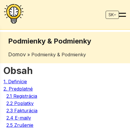
SK
Podmienky & Podmienky
Domov
» Podmienky & Podmienky
Obsah
1. Definície
2. Predplatné
2.1 Registrácia
2.2 Poplatky
2.3 Fakturácia
2.4 E-maily
2.5 Zrušenie