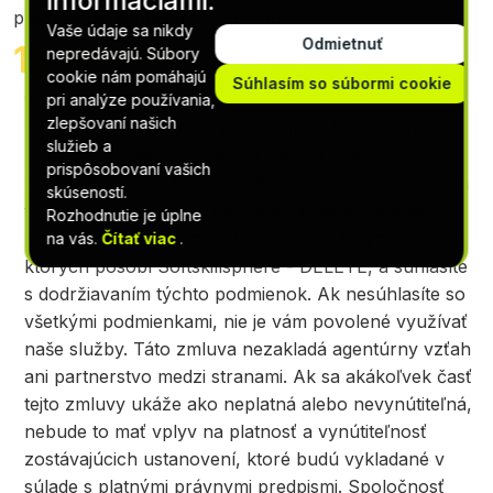
informáciami.
predstavuje samostatnú dohodu.
Vaše údaje sa nikdy
Odmietnuť
13. Dohoda
nepredávajú. Súbory
cookie nám pomáhajú
Súhlasím so súbormi cookie
13.1. Úplná dohoda
pri analýze používania,
zlepšovaní našich
Táto dohoda stanovuje podmienky, ktoré upravujú
služieb a
používanie našich služieb, a riadi sa právnymi
prispôsobovaní vašich
predpismi krajiny Nove mesto. Prijatím tejto dohodu a
skúseností.
využívaním našich služieb potvrdzujete, že máte
Rozhodnutie je úplne
najmenej 18 rokov, máte bydlisko v jednej z krajín, v
na vás.
Čítať viac
.
ktorých pôsobí Softskillsphere - DELETE, a súhlasíte
s dodržiavaním týchto podmienok. Ak nesúhlasíte so
všetkými podmienkami, nie je vám povolené využívať
naše služby. Táto zmluva nezakladá agentúrny vzťah
ani partnerstvo medzi stranami. Ak sa akákoľvek časť
tejto zmluvy ukáže ako neplatná alebo nevynútiteľná,
nebude to mať vplyv na platnosť a vynútiteľnosť
zostávajúcich ustanovení, ktoré budú vykladané v
súlade s platnými právnymi predpismi. Spoločnosť