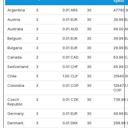
cyklu
Argentina
3
0.01 ARS
30
47760.
Austria
3
0.01 EUR
30
39.99 E
Australia
3
0.01 AUD
30
49.00 
Belgium
3
0.01 EUR
30
39.99 E
Bulgaria
3
0.01 EUR
30
29.99 E
Canada
3
0.01 CAD
30
63.99 
Switzerland
3
0.01 CHF
30
45.99 C
Chile
3
1.00 CLP
30
31945.0
Colombia
3
0.01 COP
30
126472.
COP
Czech
3
0.01 CZK
30
736.99
Republic
Germany
3
0.01 EUR
30
49.99 E
Denmark
3
0.01 DKK
30
298.99 