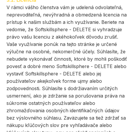
3.2. Licencia
V rámci vášho členstva vám je udelená odvolateľná,
neprevoditeľná, nevýhradná a obmedzená licencia na
prístup k našim službám a ich využívanie. Beriete na
vedomie, že Softskillsphere - DELETE si vyhradzuje
právo vašu licenciu z akéhokoľvek dôvodu zrušiť.
Vaše využívanie ponúk na tejto stránke je určené
výlučne na osobné, nekomerčné účely. Súhlasíte, že
nebudete vykonávať činnosti, ktoré by mohli poškodiť
povesť a dobré meno Softskillsphere - DELETE alebo
vystaviť Softskillsphere - DELETE alebo jej
používateľov akejkoľvek forme ujmy alebo
zodpovednosti. Súhlasíte s dodržiavaním určitých
usmernení, ako je zdržanie sa porušovania práva na
súkromie ostatných používateľov alebo
zhromažďovania osobných identifikačných údajov
bez výslovného súhlasu. Zaväzujete sa tiež zdržať sa
nákupu kľúčových slov pre vyhľadávače alebo