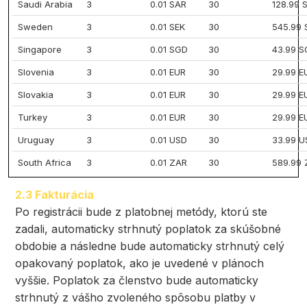
Saudi Arabia
3
0.01 SAR
30
128.99 
Sweden
3
0.01 SEK
30
545.99 
Singapore
3
0.01 SGD
30
43.99 
Slovenia
3
0.01 EUR
30
29.99 E
Slovakia
3
0.01 EUR
30
29.99 E
Turkey
3
0.01 EUR
30
29.99 E
Uruguay
3
0.01 USD
30
33.99 U
South Africa
3
0.01 ZAR
30
589.99
2.3 Fakturácia
Po registrácii bude z platobnej metódy, ktorú ste
zadali, automaticky strhnutý poplatok za skúšobné
obdobie a následne bude automaticky strhnutý celý
opakovaný poplatok, ako je uvedené v plánoch
vyššie. Poplatok za členstvo bude automaticky
strhnutý z vášho zvoleného spôsobu platby v