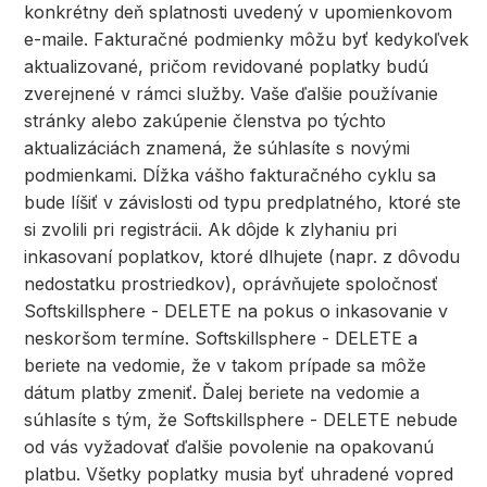
konkrétny deň splatnosti uvedený v upomienkovom
e-maile. Fakturačné podmienky môžu byť kedykoľvek
aktualizované, pričom revidované poplatky budú
zverejnené v rámci služby. Vaše ďalšie používanie
stránky alebo zakúpenie členstva po týchto
aktualizáciách znamená, že súhlasíte s novými
podmienkami. Dĺžka vášho fakturačného cyklu sa
bude líšiť v závislosti od typu predplatného, ktoré ste
si zvolili pri registrácii. Ak dôjde k zlyhaniu pri
inkasovaní poplatkov, ktoré dlhujete (napr. z dôvodu
nedostatku prostriedkov), oprávňujete spoločnosť
Softskillsphere - DELETE na pokus o inkasovanie v
neskoršom termíne. Softskillsphere - DELETE a
beriete na vedomie, že v takom prípade sa môže
dátum platby zmeniť. Ďalej beriete na vedomie a
súhlasíte s tým, že Softskillsphere - DELETE nebude
od vás vyžadovať ďalšie povolenie na opakovanú
platbu. Všetky poplatky musia byť uhradené vopred