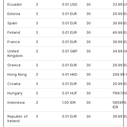
Ecuador
3
0.01 USD
30
33.99 U
Estonia
3
0.01 EUR
30
29.99 E
Spain
3
0.01 EUR
30
39.99 E
Finland
3
0.01 EUR
30
49.99 E
France
3
0.01 EUR
30
39.99 E
United
3
0.01 GBP
30
34.99 G
Kingdom
Greece
3
0.01 EUR
30
29.99 E
Hong Kong
3
0.01 HKD
30
269.99
Croatia
3
0.01 EUR
30
29.99 E
Hungary
3
0.01 HUF
30
11667.0
Indonesia
3
1.00 IDR
30
585966
IDR
Republic of
3
0.01 EUR
30
39.99 E
Ireland