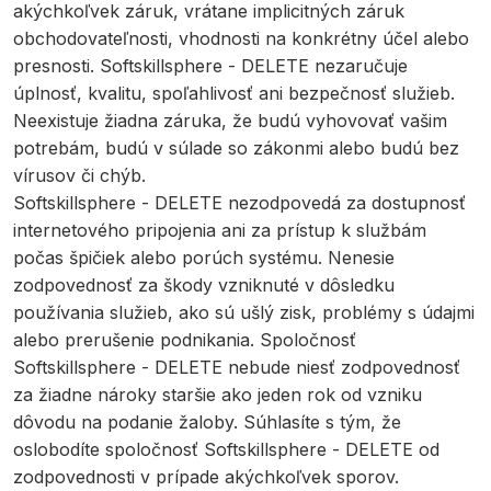
akýchkoľvek záruk, vrátane implicitných záruk
obchodovateľnosti, vhodnosti na konkrétny účel alebo
presnosti. Softskillsphere - DELETE nezaručuje
úplnosť, kvalitu, spoľahlivosť ani bezpečnosť služieb.
Neexistuje žiadna záruka, že budú vyhovovať vašim
potrebám, budú v súlade so zákonmi alebo budú bez
vírusov či chýb.
Softskillsphere - DELETE nezodpovedá za dostupnosť
internetového pripojenia ani za prístup k službám
počas špičiek alebo porúch systému. Nenesie
zodpovednosť za škody vzniknuté v dôsledku
používania služieb, ako sú ušlý zisk, problémy s údajmi
alebo prerušenie podnikania. Spoločnosť
Softskillsphere - DELETE nebude niesť zodpovednosť
za žiadne nároky staršie ako jeden rok od vzniku
dôvodu na podanie žaloby. Súhlasíte s tým, že
oslobodíte spoločnosť Softskillsphere - DELETE od
zodpovednosti v prípade akýchkoľvek sporov.