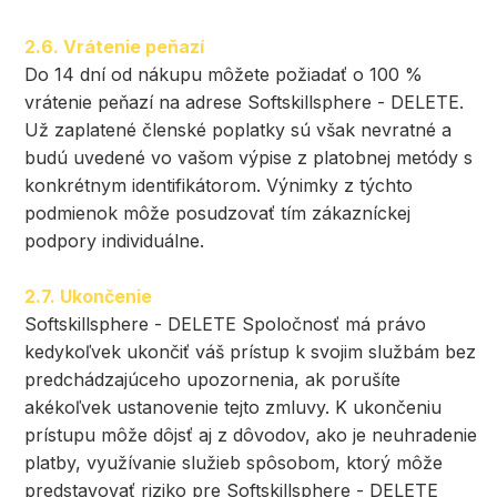
2.6. Vrátenie peňazí
Do 14 dní od nákupu môžete požiadať o 100 %
vrátenie peňazí na adrese Softskillsphere - DELETE.
Už zaplatené členské poplatky sú však nevratné a
budú uvedené vo vašom výpise z platobnej metódy s
konkrétnym identifikátorom. Výnimky z týchto
podmienok môže posudzovať tím zákazníckej
podpory individuálne.
2.7. Ukončenie
Softskillsphere - DELETE Spoločnosť má právo
kedykoľvek ukončiť váš prístup k svojim službám bez
predchádzajúceho upozornenia, ak porušíte
akékoľvek ustanovenie tejto zmluvy. K ukončeniu
prístupu môže dôjsť aj z dôvodov, ako je neuhradenie
platby, využívanie služieb spôsobom, ktorý môže
predstavovať riziko pre Softskillsphere - DELETE