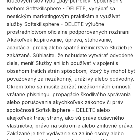
kľúčových slov typu „pay-per-click“ spojených s
webom Softskillsphere - DELETE, vyhýbať sa
neetickým marketingovým praktikám a využívať
služby Softskillsphere - DELETE výlučne
prostredníctvom oficiálne podporovaných rozhraní.
Akékoľvek kopírovanie, úprava, sťahovanie,
adaptácia, predaj alebo spätné inžinierstvo Služieb je
zakázané. Súhlasíte, že nebudete vytvárať odvodené
diela, meniť Služby ani ich používať v spojení s
obsahom tretích strán spôsobom, ktorý by mohol byť
považovaný za nezákonný, urážlivý alebo podvodný.
Okrem toho sa musíte zdržať nezákonných činností,
vrátane phishingu, propagácie škodlivého správania
alebo porušovania akýchkoľvek zákonov či práv
spoločnosti Softskillsphere - DELETE alebo
akejkoľvek tretej strany, ako sú práva duševného
vlastníctva, právo na súkromie alebo zmluvné práva.
Zakázané je tiež vydávanie sa za iné osoby alebo