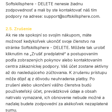
Softskillsphere - DELETE nenesie žiadnu
zodpovednosť a mali by ste kontaktovať náš tím
podpory na adrese:
support@softskillsphere.com
.
2.5. Zrušenie
Ak nie ste spokojní so svojím nákupom, máte
možnosť kedykoľvek ukončiť svoje členstvo na
stránke Softskillsphere - DELETE. Môžete tak urobiť
kliknutím na „Zrušiť predplatné“ a postupovaním
podľa zobrazených pokynov alebo kontaktovaním
centra zákazníckej podpory. Váš účet zostane aktívny
až do nasledujúceho zúčtovania. K zrušeniu prístupu
môže dôjsť aj z dôvodu neuhradenia platby. Po
zrušení alebo ukončení vášho členstva budú
používateľský účet, prevádzkové údaje a obsah
natrvalo vymazané, ich obnovenie nebude možné a
naďalej budete zodpovední za akékoľvek nezaplatené
sumu.