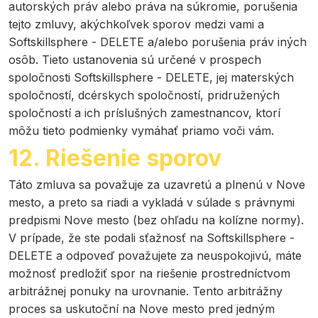
autorských práv alebo práva na súkromie, porušenia
tejto zmluvy, akýchkoľvek sporov medzi vami a
Softskillsphere - DELETE a/alebo porušenia práv iných
osôb. Tieto ustanovenia sú určené v prospech
spoločnosti Softskillsphere - DELETE, jej materských
spoločností, dcérskych spoločností, pridružených
spoločností a ich príslušných zamestnancov, ktorí
môžu tieto podmienky vymáhať priamo voči vám.
12. Riešenie sporov
Táto zmluva sa považuje za uzavretú a plnenú v Nove
mesto, a preto sa riadi a vykladá v súlade s právnymi
predpismi Nove mesto (bez ohľadu na kolízne normy).
V prípade, že ste podali sťažnosť na Softskillsphere -
DELETE a odpoveď považujete za neuspokojivú, máte
možnosť predložiť spor na riešenie prostredníctvom
arbitrážnej ponuky na urovnanie. Tento arbitrážny
proces sa uskutoční na Nove mesto pred jedným