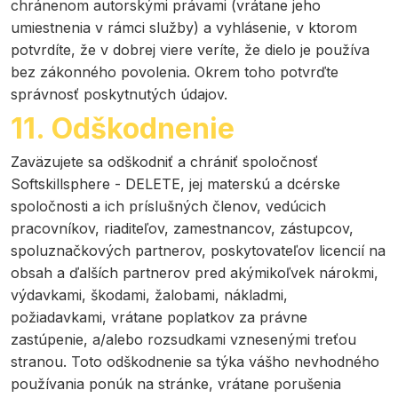
chránenom autorskými právami (vrátane jeho
umiestnenia v rámci služby) a vyhlásenie, v ktorom
potvrdíte, že v dobrej viere veríte, že dielo je používa
bez zákonného povolenia. Okrem toho potvrďte
správnosť poskytnutých údajov.
11. Odškodnenie
Zaväzujete sa odškodniť a chrániť spoločnosť
Softskillsphere - DELETE, jej materskú a dcérske
spoločnosti a ich príslušných členov, vedúcich
pracovníkov, riaditeľov, zamestnancov, zástupcov,
spoluznačkových partnerov, poskytovateľov licencií na
obsah a ďalších partnerov pred akýmikoľvek nárokmi,
výdavkami, škodami, žalobami, nákladmi,
požiadavkami, vrátane poplatkov za právne
zastúpenie, a/alebo rozsudkami vznesenými treťou
stranou. Toto odškodnenie sa týka vášho nevhodného
používania ponúk na stránke, vrátane porušenia