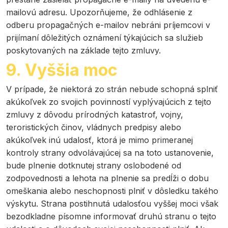
mailovú adresu. Upozorňujeme, že odhlásenie z
odberu propagačných e-mailov nebráni príjemcovi v
prijímaní dôležitých oznámení týkajúcich sa služieb
poskytovaných na základe tejto zmluvy.
9. Vyššia moc
V prípade, že niektorá zo strán nebude schopná splniť
akúkoľvek zo svojich povinností vyplývajúcich z tejto
zmluvy z dôvodu prírodných katastrof, vojny,
teroristických činov, vládnych predpisy alebo
akúkoľvek inú udalosť, ktorá je mimo primeranej
kontroly strany odvolávajúcej sa na toto ustanovenie,
bude plnenie dotknutej strany oslobodené od
zodpovednosti a lehota na plnenie sa predĺži o dobu
omeškania alebo neschopnosti plniť v dôsledku takého
výskytu. Strana postihnutá udalosťou vyššej moci však
bezodkladne písomne informovať druhú stranu o tejto