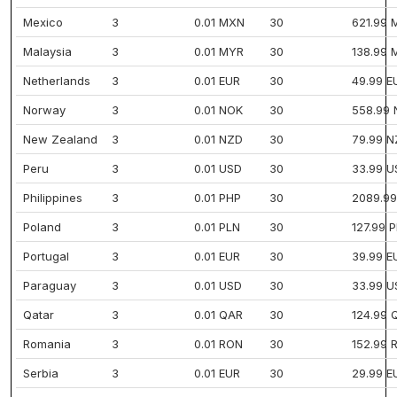
Mexico
3
0.01 MXN
30
621.99
Malaysia
3
0.01 MYR
30
138.99 
Netherlands
3
0.01 EUR
30
49.99 E
Norway
3
0.01 NOK
30
558.99
New Zealand
3
0.01 NZD
30
79.99 
Peru
3
0.01 USD
30
33.99 U
Philippines
3
0.01 PHP
30
2089.99
Poland
3
0.01 PLN
30
127.99 
Portugal
3
0.01 EUR
30
39.99 E
Paraguay
3
0.01 USD
30
33.99 U
Qatar
3
0.01 QAR
30
124.99 
Romania
3
0.01 RON
30
152.99 
Serbia
3
0.01 EUR
30
29.99 E