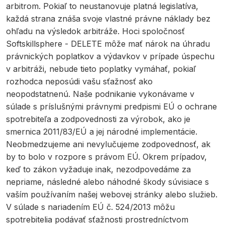
arbitrom. Pokiaľ to neustanovuje platná legislatíva,
každá strana znáša svoje vlastné právne náklady bez
ohľadu na výsledok arbitráže. Hoci spoločnosť
Softskillsphere - DELETE môže mať nárok na úhradu
právnických poplatkov a výdavkov v prípade úspechu
v arbitráži, nebude tieto poplatky vymáhať, pokiaľ
rozhodca neposúdi vašu sťažnosť ako
neopodstatnenú. Naše podnikanie vykonávame v
súlade s príslušnými právnymi predpismi EÚ o ochrane
spotrebiteľa a zodpovednosti za výrobok, ako je
smernica 2011/83/EÚ a jej národné implementácie.
Neobmedzujeme ani nevylučujeme zodpovednosť, ak
by to bolo v rozpore s právom EÚ. Okrem prípadov,
keď to zákon vyžaduje inak, nezodpovedáme za
nepriame, následné alebo náhodné škody súvisiace s
vaším používaním našej webovej stránky alebo služieb.
V súlade s nariadením EÚ č. 524/2013 môžu
spotrebitelia podávať sťažnosti prostredníctvom