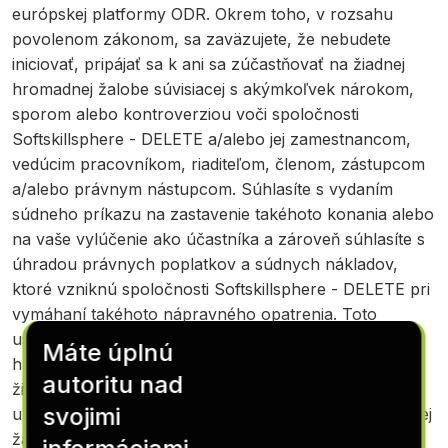
európskej platformy ODR. Okrem toho, v rozsahu
povolenom zákonom, sa zaväzujete, že nebudete
iniciovať, pripájať sa k ani sa zúčastňovať na žiadnej
hromadnej žalobe súvisiacej s akýmkoľvek nárokom,
sporom alebo kontroverziou voči spoločnosti
Softskillsphere - DELETE a/alebo jej zamestnancom,
vedúcim pracovníkom, riaditeľom, členom, zástupcom
a/alebo právnym nástupcom. Súhlasíte s vydaním
súdneho príkazu na zastavenie takéhoto konania alebo
na vaše vylúčenie ako účastníka a zároveň súhlasíte s
úhradou právnych poplatkov a súdnych nákladov,
ktoré vzniknú spoločnosti Softskillsphere - DELETE pri
vymáhaní takéhoto nápravného opatrenia. Toto
ustanovenie, ktoré zabraňuje vašej účasti na
Máte úplnú
hromadných žalobách: neznamená vzdanie sa
autoritu nad
žiadnych vašich práv ani prostriedkov nápravy na
svojimi
uplatnenie nároku individuálne a nie v rámci hromadnej
žaloby v záväznej arbitráži, ako je uvedené vyššie; a