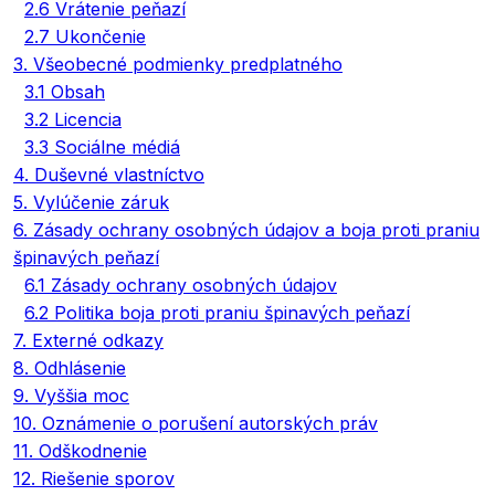
2.6 Vrátenie peňazí
2.7 Ukončenie
3. Všeobecné podmienky predplatného
3.1 Obsah
3.2 Licencia
3.3 Sociálne médiá
4. Duševné vlastníctvo
5. Vylúčenie záruk
6. Zásady ochrany osobných údajov a boja proti praniu
špinavých peňazí
6.1 Zásady ochrany osobných údajov
6.2 Politika boja proti praniu špinavých peňazí
7. Externé odkazy
8. Odhlásenie
9. Vyššia moc
10. Oznámenie o porušení autorských práv
11. Odškodnenie
12. Riešenie sporov