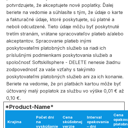
potvrdzujete, že akceptujete nové poplatky. Ďalej
beriete na vedomie a súhlasíte s tým, že údaje o karte
a fakturačné údaje, ktoré poskytujete, sú platné a
neboli odcudzené. Tieto údaje môžu byť poskytnuté
tretím stranám, vrátane spracovateľov platieb a/alebo
akceptantov. Spracovanie platieb inými
poskytovateľmi platobných služieb sa riadi ich
príslušnými podmienkami poskytovania služieb a
spoločnosť Softskillsphere - DELETE nenesie žiadnu
zodpovednosť za vaše vzťahy s takýmito
poskytovateľmi platobných služieb ani za ich konanie.
Beriete na vedomie, že pri platbách kartou môže byť
účtovaný malý poplatok za službu vo výške 0,01 € až
0,10 €.
*Product-Name*
Cena
Počet dní
Cena
Interval
opakov
Krajina
na
skúšobnej
opakovania
platob
vyskúšanie
verzie
– dni