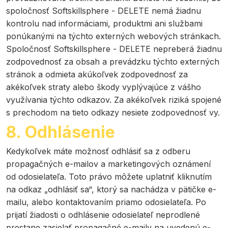
spoločnosť Softskillsphere - DELETE nemá žiadnu
kontrolu nad informáciami, produktmi ani službami
ponúkanými na týchto externých webových stránkach.
Spoločnosť Softskillsphere - DELETE nepreberá žiadnu
zodpovednosť za obsah a prevádzku týchto externých
stránok a odmieta akúkoľvek zodpovednosť za
akékoľvek straty alebo škody vyplývajúce z vášho
využívania týchto odkazov. Za akékoľvek riziká spojené
s prechodom na tieto odkazy nesiete zodpovednosť vy.
8. Odhlásenie
Kedykoľvek máte možnosť odhlásiť sa z odberu
propagačných e-mailov a marketingových oznámení
od odosielateľa. Toto právo môžete uplatniť kliknutím
na odkaz „odhlásiť sa“, ktorý sa nachádza v pätičke e-
mailu, alebo kontaktovaním priamo odosielateľa. Po
prijatí žiadosti o odhlásenie odosielateľ neprodlené
prestane zasielať propagačné e-maily na uvedenú e-