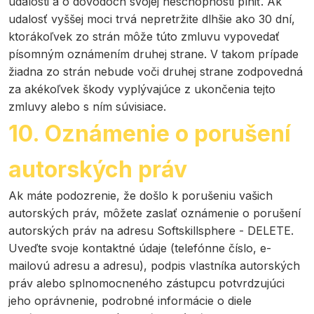
udalosti a o dôvodoch svojej neschopnosti plniť. Ak
udalosť vyššej moci trvá nepretržite dlhšie ako 30 dní,
ktorákoľvek zo strán môže túto zmluvu vypovedať
písomným oznámením druhej strane. V takom prípade
žiadna zo strán nebude voči druhej strane zodpovedná
za akékoľvek škody vyplývajúce z ukončenia tejto
zmluvy alebo s ním súvisiace.
10. Oznámenie o porušení
autorských práv
Ak máte podozrenie, že došlo k porušeniu vašich
autorských práv, môžete zaslať oznámenie o porušení
autorských práv na adresu Softskillsphere - DELETE.
Uveďte svoje kontaktné údaje (telefónne číslo, e-
mailovú adresu a adresu), podpis vlastníka autorských
práv alebo splnomocneného zástupcu potvrdzujúci
jeho oprávnenie, podrobné informácie o diele