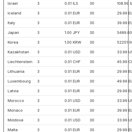
Israel
3
0.01 ILS
30
108.99 I
Iceland
3
0.01 EUR
30
29.99 E
Italy
3
0.01 EUR
30
39.99 E
Japan
3
1.00 JPY
30
5489.00
Korea
3
1.00 KRW
30
52251.
Kazakhstan
3
0.01 USD
30
33.99 U
Liechtenstein
3
0.01 CHF
30
45.99 C
Lithuania
3
0.01 EUR
30
29.99 E
Luxembourg
3
0.01 EUR
30
49.99 E
Latvia
3
0.01 EUR
30
29.99 E
Morocco
3
0.01 USD
30
33.99 U
Monaco
3
0.01 EUR
30
39.99 E
Moldova
3
0.01 USD
30
33.99 U
Malta
3
0.01 EUR
30
29.99 E