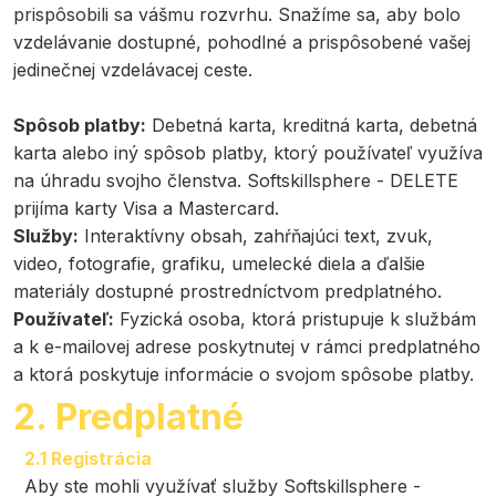
prispôsobili sa vášmu rozvrhu. Snažíme sa, aby bolo
vzdelávanie dostupné, pohodlné a prispôsobené vašej
jedinečnej vzdelávacej ceste.
Spôsob platby:
Debetná karta, kreditná karta, debetná
karta alebo iný spôsob platby, ktorý používateľ využíva
na úhradu svojho členstva. Softskillsphere - DELETE
prijíma karty Visa a Mastercard.
Služby:
Interaktívny obsah, zahŕňajúci text, zvuk,
video, fotografie, grafiku, umelecké diela a ďalšie
materiály dostupné prostredníctvom predplatného.
Používateľ:
Fyzická osoba, ktorá pristupuje k službám
a k e-mailovej adrese poskytnutej v rámci predplatného
a ktorá poskytuje informácie o svojom spôsobe platby.
2. Predplatné
2.1 Registrácia
Aby ste mohli využívať služby Softskillsphere -