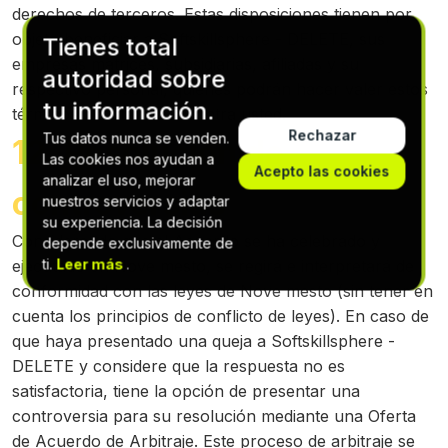
derechos de terceros. Estas disposiciones tienen por
objeto beneficiar a Softskillsphere - DELETE, sus
Tienes total
empresas matrices, subsidiarias, afiliadas y su
autoridad sobre
respectivo personal, quienes podrán hacer valer estos
tu información.
términos directamente contra usted.
Rechazar
Tus datos nunca se venden.
12. Resolución de
Las cookies nos ayudan a
Acepto las cookies
analizar el uso, mejorar
controversias
nuestros servicios y adaptar
su experiencia. La decisión
Considerando que el Acuerdo se ha celebrado y
depende exclusivamente de
ti.
Leer más
.
ejecutado en Nove mesto, se regirá e interpretará de
conformidad con las leyes de Nove mesto (sin tener en
cuenta los principios de conflicto de leyes). En caso de
que haya presentado una queja a Softskillsphere -
DELETE y considere que la respuesta no es
satisfactoria, tiene la opción de presentar una
controversia para su resolución mediante una Oferta
de Acuerdo de Arbitraje. Este proceso de arbitraje se