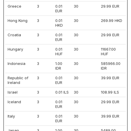
Greece
3
0.01
30
29.99 EUR
EUR
Hong Kong
3
0.01
30
269.99 HKD
HKD
Croatia
3
0.01
30
29.99 EUR
EUR
Hungary
3
0.01
30
11667.00
HUF
HUF
Indonesia
3
1.00
30
585966.00
IDR
IDR
Republic of
3
0.01
30
39.99 EUR
Ireland
EUR
Israel
3
0.01 ILS
30
108.99 ILS
Iceland
3
0.01
30
29.99 EUR
EUR
Italy
3
0.01
30
39.99 EUR
EUR
Japan
3
1.00
30
5489.00