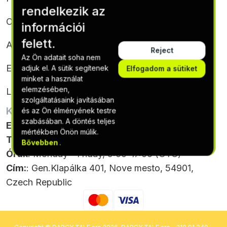
rendelkezik az
Cookie-szabályzat
információi
felett.
Adatvédelmi irányelvek
Reject
Az Ön adatait soha nem
Előfizetési feltételek és feltételek
adjuk el. A sütik segítenek
Elfogadom a sütiket
minket a használat
elemzésében,
Leiratkozás
szolgáltatásaink javításában
KAPCSOLATTARTÁSI ADATOK
és az Ön élményének testre
szabásában. A döntés teljes
Email
:
support@softskillsphere.com
mértékben Önön múlik.
Telefon
: +420 564 880 005
Bővebben
.
Órák
: Monday - Friday, 9:00-17:00 (UTC)
Cím:
: Gen.Klapálka 401, Nove mesto, 54901,
Czech Republic