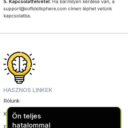
5. Kapcsolatfelvétel
: Ha bármilyen kérdése van, a
support@softskillsphere.com
címen léphet velünk
kapcsolatba.
HASZNOS LINKEK
Rólunk
Kapcsolatfelvétel
Ön teljes
hatalommal
Feltételek & feltételek