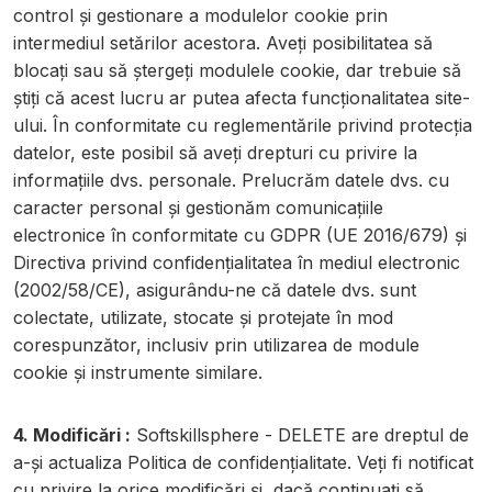
control și gestionare a modulelor cookie prin
intermediul setărilor acestora. Aveți posibilitatea să
blocați sau să ștergeți modulele cookie, dar trebuie să
știți că acest lucru ar putea afecta funcționalitatea site-
ului. În conformitate cu reglementările privind protecția
datelor, este posibil să aveți drepturi cu privire la
informațiile dvs. personale. Prelucrăm datele dvs. cu
caracter personal și gestionăm comunicațiile
electronice în conformitate cu GDPR (UE 2016/679) și
Directiva privind confidențialitatea în mediul electronic
(2002/58/CE), asigurându-ne că datele dvs. sunt
colectate, utilizate, stocate și protejate în mod
corespunzător, inclusiv prin utilizarea de module
cookie și instrumente similare.
4. Modificări :
Softskillsphere - DELETE are dreptul de
a-și actualiza Politica de confidențialitate. Veți fi notificat
cu privire la orice modificări și, dacă continuați să