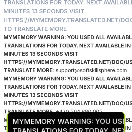
TRANSLATIONS FOR TODAY. NEXT AVAILABLE
MINUTES 13 SECONDS VISIT
HTTPS://MYMEMORY.TRANSLATED.NET/DOC
TO TRANSLATE MORE
MYMEMORY WARNING: YOU USED ALL AVAILABL
TRANSLATIONS FOR TODAY. NEXT AVAILABLE IN
MINUTES 13 SECONDS VISIT
HTTPS://MYMEMORY.TRANSLATED.NET/DOC/US
TRANSLATE MORE
:
support@softskillsphere.com
MYMEMORY WARNING: YOU USED ALL AVAILABL
TRANSLATIONS FOR TODAY. NEXT AVAILABLE IN
MINUTES 13 SECONDS VISIT
HTTPS://MYMEMORY.TRANSLATED.NET/DOC/US
TRANSLATE MORE
: +420 564 880 005
MYMEMORY WARNING: YOU USED ALL AVAILABL
MYMEMORY WARNING: YOU USED 
TRANSLATIONS FOR TODAY. NEXT AVAILABLE IN
TRANSLATIONS FOR TODAY. NEXT 