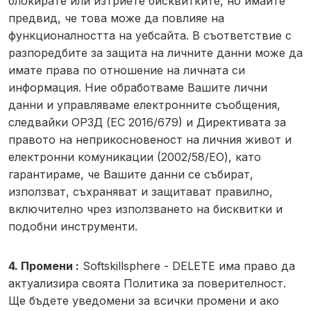
блокирате или изтриете бисквитките, но имайте
предвид, че това може да повлияе на
функционалността на уебсайта. В съответствие с
разпоредбите за защита на личните данни може да
имате права по отношение на личната си
информация. Ние обработваме Вашите лични
данни и управляваме електронните съобщения,
следвайки ОРЗД (ЕС 2016/679) и Директивата за
правото на неприкосновеност на личния живот и
електронни комуникации (2002/58/ЕО), като
гарантираме, че Вашите данни се събират,
използват, съхраняват и защитават правилно,
включително чрез използването на бисквитки и
подобни инструменти.
4. Промени :
Softskillsphere - DELETE има право да
актуализира своята Политика за поверителност.
Ще бъдете уведомени за всички промени и ако