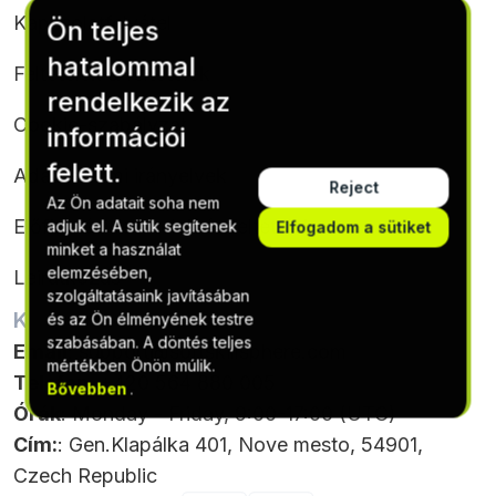
Kapcsolatfelvétel
Ön teljes
hatalommal
Feltételek & feltételek
rendelkezik az
Cookie-szabályzat
információi
felett.
Adatvédelmi irányelvek
Reject
Az Ön adatait soha nem
Előfizetési feltételek és feltételek
adjuk el. A sütik segítenek
Elfogadom a sütiket
minket a használat
elemzésében,
Leiratkozás
szolgáltatásaink javításában
KAPCSOLATTARTÁSI ADATOK
és az Ön élményének testre
szabásában. A döntés teljes
Email
:
support@softskillsphere.com
mértékben Önön múlik.
Telefon
: +420 564 880 005
Bővebben
.
Órák
: Monday - Friday, 9:00-17:00 (UTC)
Cím:
: Gen.Klapálka 401, Nove mesto, 54901,
Czech Republic