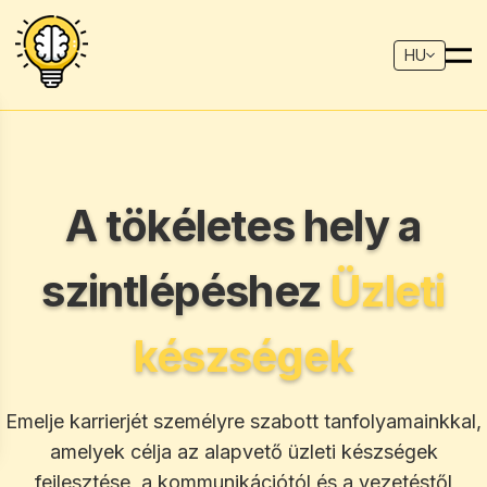
HU
A tökéletes hely a
szintlépéshez
Üzleti
készségek
Emelje karrierjét személyre szabott tanfolyamainkkal,
amelyek célja az alapvető üzleti készségek
fejlesztése, a kommunikációtól és a vezetéstől