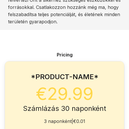
felvértezi Önt a sikerhez szükséges eszközökkel és
forrásokkal. Csatlakozzon hozzánk még ma, hogy
felszabadítsa teljes potenciálját, és életének minden
területén gyarapodjon.
Pricing
*PRODUCT-NAME*
€29.99
Számlázás 30 naponként
3 naponként
|
€0.01