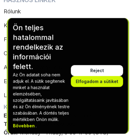
HASZNOS LINKEK
Rólunk
Kapcsolatfelvétel
Ön teljes
hatalommal
Feltételek & feltételek
rendelkezik az
Cookie-szabályzat
információi
felett.
Adatvédelmi irányelvek
Reject
Az Ön adatait soha nem
Előfizetési feltételek és feltételek
adjuk el. A sütik segítenek
Elfogadom a sütiket
minket a használat
elemzésében,
Leiratkozás
szolgáltatásaink javításában
KAPCSOLATTARTÁSI ADATOK
és az Ön élményének testre
szabásában. A döntés teljes
Email
:
support@softskillsphere.com
mértékben Önön múlik.
Telefon
: +420 564 880 005
Bővebben
.
Órák
: Monday - Friday, 9:00-17:00 (UTC)