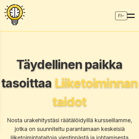
FI
Täydellinen paikka
tasoittaa
Liiketoiminnan
taidot
Nosta urakehitystäsi räätälöidyillä kursseillamme,
jotka on suunniteltu parantamaan keskeisiä
liiketoimintataitoja viestinnästä ja johtamisesta