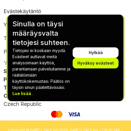
Evästekäytäntö
Sinulla on täysi
Yksityisyyden suoja
määräysvalta
Tilausehdot & Ehdot
tietojesi suhteen.
Tietojasi ei koskaan myydä.
Peruuta tilaus
Hylkää
Evästeet auttavat meitä
YHTEYSTIEDOT
analysoimaan käyttöä,
Hyväksy evästeet
parantamaan palveluitamme ja
Sähköposti
:
support@softskillsphere.com
räätälöimään
Puhelin
: +420 564 880 005
käyttökokemustasi. Päätös on
Tunnit
: Monday - Friday, 9:00-17:00 (UTC)
täysin sinun päätettävissäsi.
Lue lisää
.
Osoite
: Gen.Klapálka 401, Nove mesto, 54901,
Czech Republic
Copyright © DARCY TALE sro 2026, DARCY TALE sro - 210 91 340 -