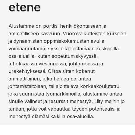
etene
Alustamme on porttisi henkilökohtaiseen ja
ammatilliseen kasvuun. Vuorovaikutteisten kurssien
ja dynaamisten oppimiskokemusten avulla
voimaannutamme yksilöitä loistamaan keskeisillä
osa-alueilla, kuten sopeutumiskyvyssä,
tehokkaassa viestinnässä, johtamisessa ja
urakehityksessä. Olitpa sitten kokenut
ammattilainen, joka haluaa parantaa
johtamistaitojaan, tai aloitteleva korkeakoulutettu,
joka suunnistaa työmarkkinoilla, alustamme antaa
sinulle välineet ja resurssit menestyä. Liity meihin jo
tänään, jotta voit vapauttaa täyden potentiaalisi ja
menestyä elämäsi kaikilla osa-alueilla.