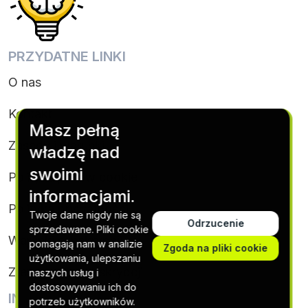
PRZYDATNE LINKI
O nas
Kontakt
Masz pełną
Zasady i warunki
władzę nad
swoimi
Polityka plików cookie
informacjami.
Polityka prywatności
Twoje dane nigdy nie są
Odrzucenie
sprzedawane. Pliki cookie
Warunki subskrypcji
pomagają nam w analizie
Zgoda na pliki cookie
użytkowania, ulepszaniu
Zrezygnuj z subskrypcji
naszych usług i
dostosowywaniu ich do
INFORMACJE KONTAKTOWE
potrzeb użytkowników.