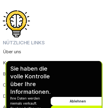
NÜTZLICHE LINKS
Über uns
Kontakt
Sie haben die
Bedingungen & Konditionen
volle Kontrolle
über Ihre
Cookie-Richtlinie
Informationen.
Datenschutz
Ihre Daten werden
Ablehnen
niemals verkauft.
Abonnementbedingungen & Bedingungen