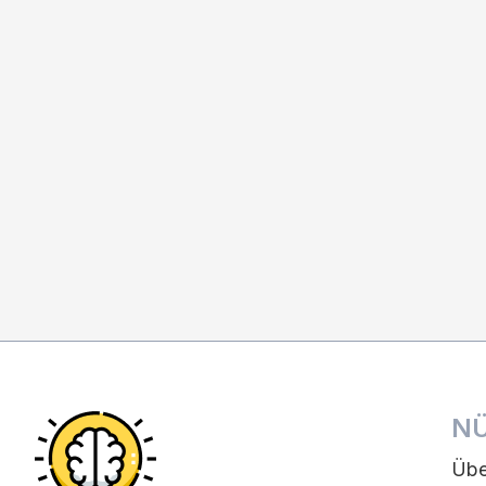
NÜ
Übe