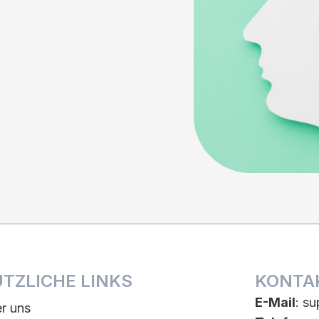
TZLICHE LINKS
KONTA
E-Mail
:
su
r uns