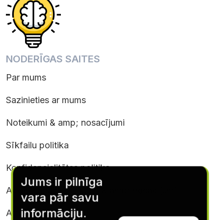
NODERĪGAS SAITES
Par mums
Sazinieties ar mums
Noteikumi & amp; nosacījumi
Sīkfailu politika
Konfidencialitātes politika
Jums ir pilnīga
Abonēšanas noteikumi & amp; nosacījumi
vara pār savu
informāciju.
Atteikties no