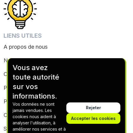
LIENS UTILES
A propos de nous
Nous contacter
Vous avez
Conditions générales
toute autorité
sur vos
Politique en matière de cookies
informations.
Politique de confidentialité
Vos données ne sont
Rejeter
jamais vendues. Les
Conditions d’abonnement
cookies nous aident à
Accepter les cookies
analyser l'utilisation, à
Se désabonner
améliorer nos services et à