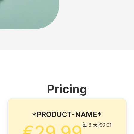
Pricing
*PRODUCT-NAME*
€29.99
每 3 天
|
€0.01