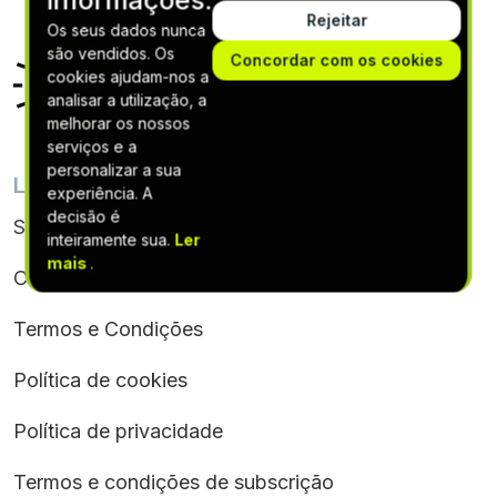
informações.
Rejeitar
Os seus dados nunca
são vendidos. Os
Concordar com os cookies
cookies ajudam-nos a
analisar a utilização, a
melhorar os nossos
serviços e a
personalizar a sua
LIGAÇÕES ÚTEIS
experiência. A
decisão é
Sobre nós
inteiramente sua.
Ler
mais
.
Contacte-nos
Termos e Condições
Política de cookies
Política de privacidade
Termos e condições de subscrição